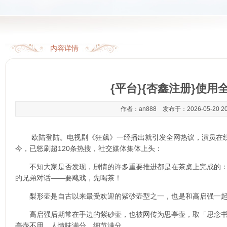
内容详情
{平台}{杏鑫注册}使用
作者：an888 发布于：2026-05-20 2
欧陆登陆
。电视剧《狂飙》一经播出就引发全网热议，演员在
今，已怒刷超120条热搜，社交媒体集体上头：
不知大家是否发现，剧情的许多重要推进都是在茶桌上完成的：
的兄弟对话——要飚戏，先喝茶！
梨形壶是自古以来最受欢迎的紫砂壶型之一，也是和高启强一起
高启强后期常在手边的紫砂壶，也被网传为思亭壶，取「思念书
亭壶不用，人情味满分，细节满分。