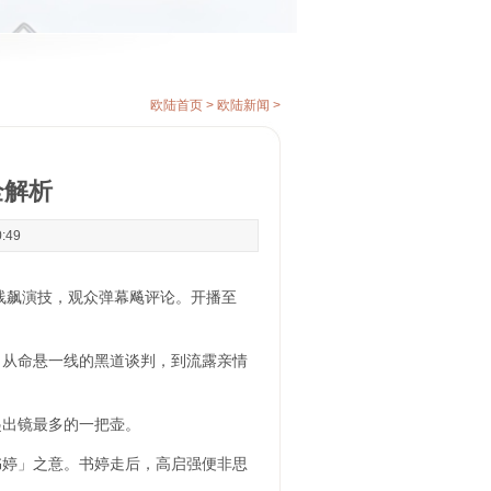
欧陆首页
>
欧陆新闻
>
全解析
0:49
线飙演技，观众弹幕飚评论。开播至
从命悬一线的黑道谈判，到流露亲情
出镜最多的一把壶。
婷」之意。书婷走后，高启强便非思